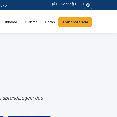
Ouvidoria
E-SIC
ov.br
Cidadão
Turismo
Obras
Transparência
na aprendizagem dos