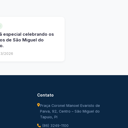
l
 especial celebrando os
os de São Miguel do
o.
3/2026
Contato
Praça Coronel Manoel Evaristo de
Paiva, 92, Centro – São Miguel do
Tapuio, PI
(86) 3249-1100