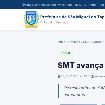
Praça Coronel Manoel Evaristo de Paiva, 92, Centro – São 
Prefeitura de São Miguel do Tap
O Trabalho Continua.
Início
/
Notícias
/
SMT avança no
Social
SMT avança 
10/04/2026 às 15:48
Assess
Os resultados do SA
estudantes