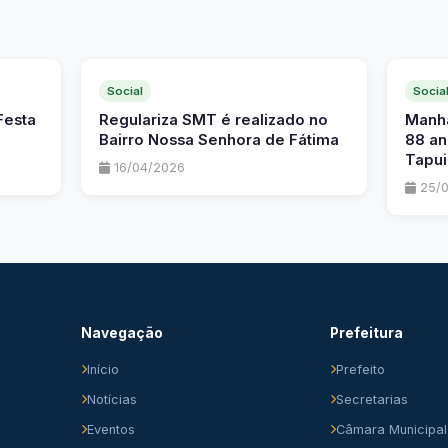
Social
Socia
Festa
Regulariza SMT é realizado no
Manhã
Bairro Nossa Senhora de Fátima
88 an
Tapui
16/04/2026
25/0
Navegação
Prefeitura
Início
Prefeito
Notícias
Secretarias
Eventos
Câmara Municipal