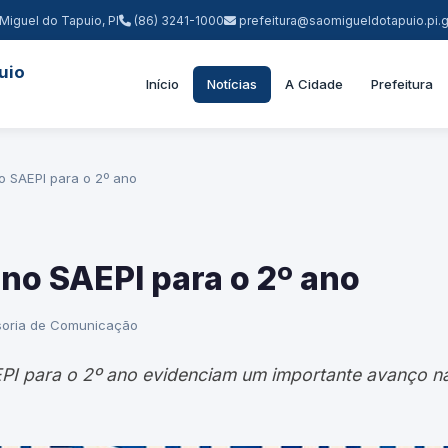
Miguel do Tapuio, PI
(86) 3241-1000
prefeitura@saomigueldotapuio.pi.g
uio
Início
Notícias
A Cidade
Prefeitura
 SAEPI para o 2º ano
no SAEPI para o 2º ano
oria de Comunicação
EPI para o 2º ano evidenciam um importante avanço 