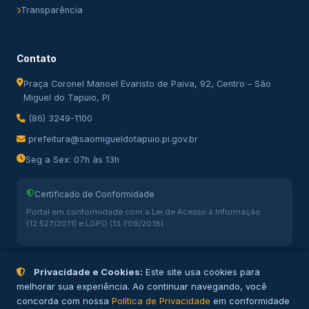
Transparência
Contato
Praça Coronel Manoel Evaristo de Paiva, 92, Centro – São
Miguel do Tapuio, PI
(86) 3249-1100
prefeitura@saomigueldotapuio.pi.gov.br
Seg a Sex: 07h às 13h
Certificado de Conformidade
Portal em conformidade com a Lei de Acesso à Informação
(12.527/2011) e LGPD (13.709/2018).
Privacidade e Cookies:
Este site usa cookies para
melhorar sua experiência. Ao continuar navegando, você
concorda com nossa
Política de Privacidade
em conformidade
© 2026 Prefeitura Municipal de São Miguel do Tapuio – PI. Todos