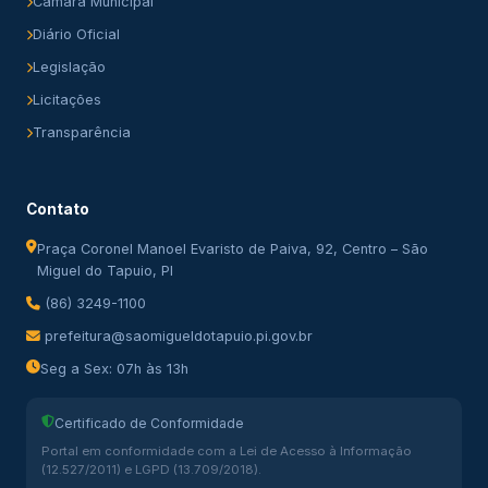
Câmara Municipal
Diário Oficial
Legislação
Licitações
Transparência
Contato
Praça Coronel Manoel Evaristo de Paiva, 92, Centro – São
Miguel do Tapuio, PI
(86) 3249-1100
prefeitura@saomigueldotapuio.pi.gov.br
Seg a Sex: 07h às 13h
Certificado de Conformidade
Portal em conformidade com a Lei de Acesso à Informação
(12.527/2011) e LGPD (13.709/2018).