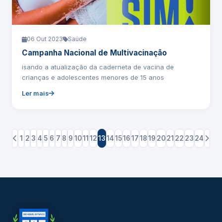
06 Out 2023
Saúde
Campanha Nacional de Multivacinação
isando a atualização da caderneta de vacina de
crianças e adolescentes menores de 15 anos
Ler mais
1
2
3
4
5
6
7
8
9
10
11
12
13
14
15
16
17
18
19
20
21
22
23
24