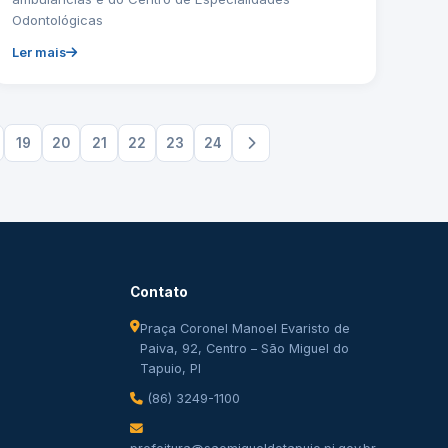
Odontológicas
Ler mais
19
20
21
22
23
24
Contato
Praça Coronel Manoel Evaristo de
Paiva, 92, Centro – São Miguel do
Tapuio, PI
(86) 3249-1100