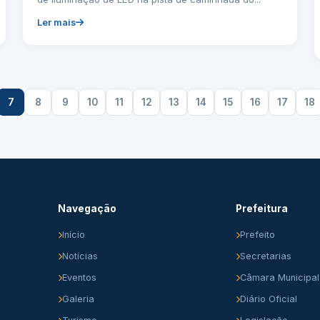
Ler mais
7
8
9
10
11
12
13
14
15
16
17
18
Navegação
Prefeitura
Início
Prefeito
Notícias
Secretarias
Eventos
Câmara Municipal
Galeria
Diário Oficial