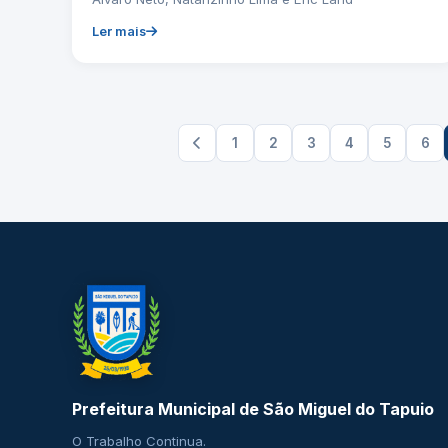
Ler mais
1
2
3
4
5
6
Prefeitura Municipal de São Miguel do Tapuio
O Trabalho Continua.