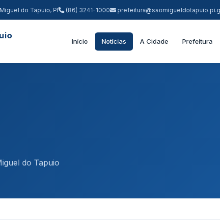
Miguel do Tapuio, PI
(86) 3241-1000
prefeitura@saomigueldotapuio.pi.g
uio
Início
Notícias
A Cidade
Prefeitura
iguel do Tapuio