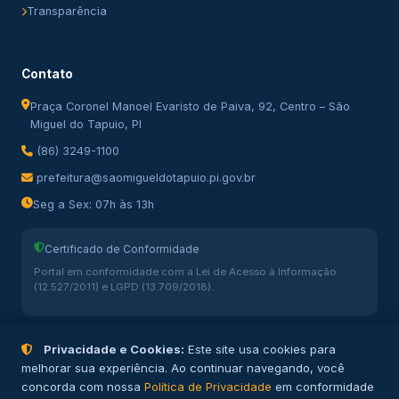
Transparência
Contato
Praça Coronel Manoel Evaristo de Paiva, 92, Centro – São
Miguel do Tapuio, PI
(86) 3249-1100
prefeitura@saomigueldotapuio.pi.gov.br
Seg a Sex: 07h às 13h
Certificado de Conformidade
Portal em conformidade com a Lei de Acesso à Informação
(12.527/2011) e LGPD (13.709/2018).
Privacidade e Cookies:
Este site usa cookies para
melhorar sua experiência. Ao continuar navegando, você
concorda com nossa
Política de Privacidade
em conformidade
© 2026 Prefeitura Municipal de São Miguel do Tapuio – PI. Todos