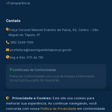
Transparência
Contato
Praça Coronel Manoel Evaristo de Paiva, 92, Centro – São
Miguel do Tapuio, PI
(86) 3249-1100
prefeitura@saomigueldotapuio.pi.gov.br
Seg a Sex: 07h às 13h
Certificado de Conformidade
Portal em conformidade com a Lei de Acesso à Informação
(12.527/2011) e LGPD (13.709/2018).
Privacidade e Cookies:
Este site usa cookies para
melhorar sua experiência. Ao continuar navegando, você
concorda com nossa
Política de Privacidade
em conformidade
© 2026 Prefeitura Municipal de São Miguel do Tapuio – PI. Todos