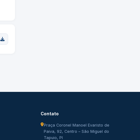
Contato
Praça Coronel Manoel Evaristo de
Paiva, 92, Centro – São Miguel do
Tapuio, PI