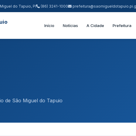
Miguel do Tapuio, PI
(86) 3241-1000
prefeitura@saomigueldotapuio.pi.g
uio
Início
Notícias
A Cidade
Prefeitura
pio de São Miguel do Tapuio