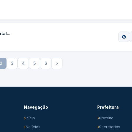
al...
2
3
4
5
6
>
Navegação
Prefeitura
Início
Prefeito
Notícias
Secretarias